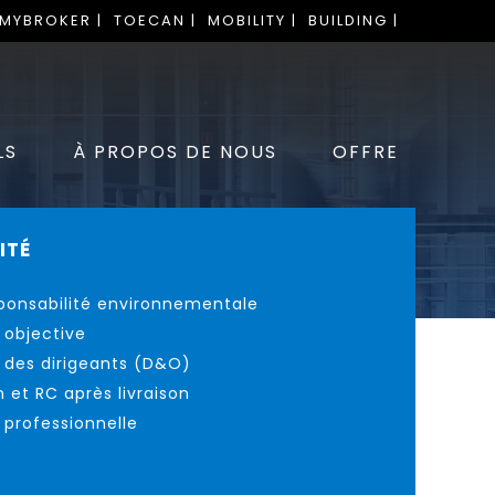
 MYBROKER |
TOECAN |
MOBILITY |
BUILDING |
LS
À PROPOS DE NOUS
OFFRE
ITÉ
ponsabilité environnementale
 objective
é des dirigeants (D&O)
n et RC après livraison
 professionnelle