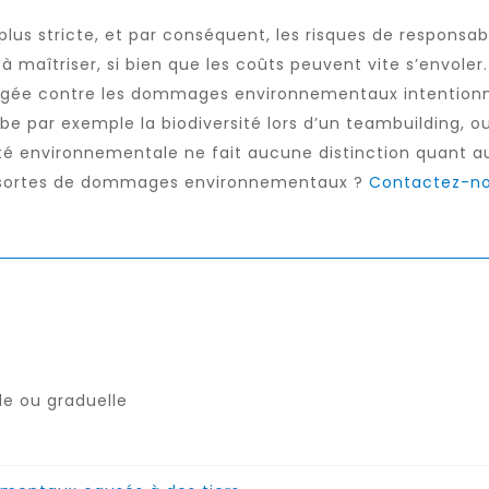
plus stricte, et par conséquent, les risques de responsab
maîtriser, si bien que les coûts peuvent vite s’envoler
tégée contre les dommages environnementaux intention
rbe par exemple la biodiversité lors d’un teambuilding,
é environnementale ne fait aucune distinction quant au li
s sortes de dommages environnementaux ?
Contactez-n
lle ou graduelle