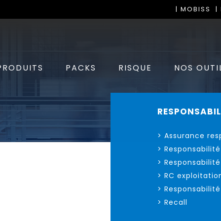
| MOBISS
|
PRODUITS
PACKS
RISQUE
NOS OUTI
RESPONSABIL
> Assurance res
> Responsabilité
> Responsabilit
>
RC exploitatio
> Responsabilité
>
Recall