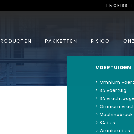
| MOBISS
|
PRODUCTEN
PAKKETTEN
RISICO
ONZ
VOERTUIGEN
> Omnium voert
> BA voertuig
> BA vrachtwage
> Omnium vrach
> Machinebreuk 
> BA bus
> Omnium bus