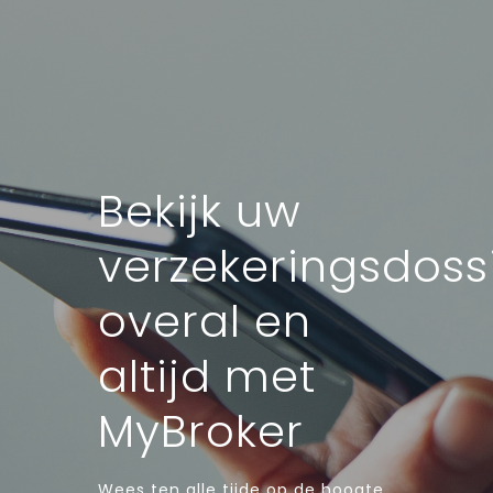
Bekijk uw
verzekeringsdoss
overal en
altijd met
MyBroker
Wees ten alle tijde op de hoogte