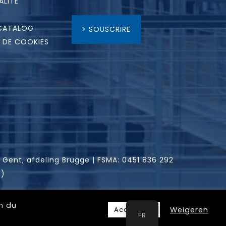
ALITÉ
CATALOG
> SOUSCRIRE
E DE COOKIES
: Gent, afdeling Brugge | FSMA: 0451 836 292
e)
on du
Weigeren
Accepteer
FR