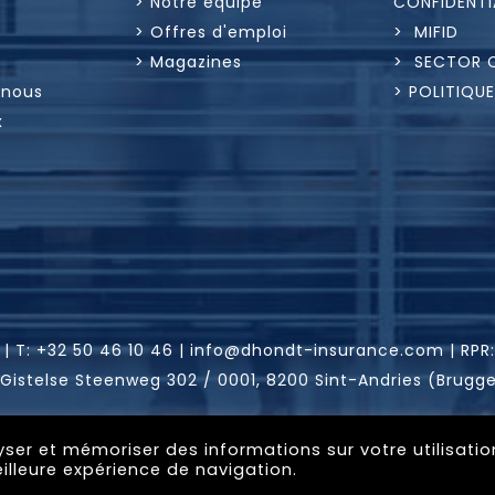
> Notre équipe
CONFIDENTI
> Offres d'emploi
> MIFID
> Magazines
> SECTOR 
 nous
> POLITIQU
x
 |
T:
+32 50 46 10 46
|
info@dhondt-insurance.com
|
RPR
 Gistelse Steenweg 302 / 0001, 8200 Sint-Andries (Brugg
Website by
Abe Luga
lyser et mémoriser des informations sur votre utilisati
illeure expérience de navigation.