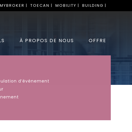
 MYBROKER |
TOECAN |
MOBILITY |
BUILDING |
LS
À PROPOS DE NOUS
OFFRE
nulation d’événement
ur
énement