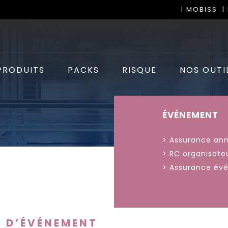
| MOBISS
|
PRODUITS
PACKS
RISQUE
NOS OUTI
ÉVÉNEMENT
> Assurance an
> RC organisate
> Assurance év
 D’ÉVÉNEMENT