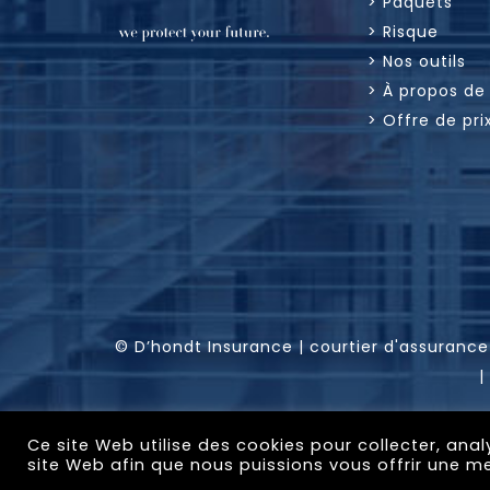
> Paquets
> Risque
> Nos outils
> À propos de
> Offre de pri
© D’hondt Insurance | courtier d'assurance
|
Ce site Web utilise des cookies pour collecter, ana
site Web afin que nous puissions vous offrir une me