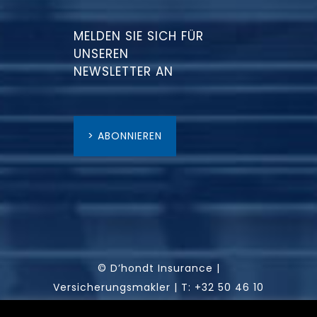
MELDEN SIE SICH FÜR
UNSEREN
NEWSLETTER AN
> ABONNIEREN
© D’hondt Insurance |
Versicherungsmakler |
T:
+32 50 46 10
46
|
info@dhondt-insurance.com
|