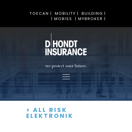
TOECAN |
MOBILITY |
BUILDING |
| MOBISS
| MYBROKER |
> ALL RISK
ELEKTRONIK