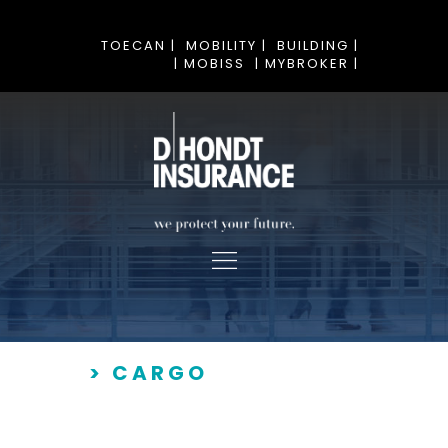
TOECAN |
MOBILITY |
BUILDING |
| MOBISS
| MYBROKER |
> CARGO