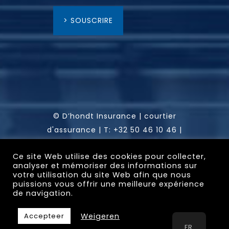
> SOUSCRIRE
© D’hondt Insurance | courtier
d'assurance |
T:
+32 50 46 10 46
|
info@dhondt-insurance.com
|
RPR:
Ce site Web utilise des cookies pour collecter,
Gent, afdeling Brugge | FSMA: 0451
analyser et mémoriser des informations sur
836 292 | Gistelse Steenweg 302 /
votre utilisation du site Web afin que nous
puissions vous offrir une meilleure expérience
0001, 8200 Sint-Andries (Brugge)
de navigation.
Weigeren
Accepteer
Website by
Abe Luga
FR