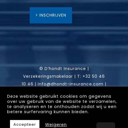
> INSCHRIJVEN
© D’hondt Insurance |
Verzekeringsmakelaar |
T:
+32 50 46
10 46
|
info@dhondt-insurance.com
|
RPR: Gent, afdeling Brugge | FSMA:
Deze website gebruikt cookies om gegevens
0451 836 292 | Gistelse Steenweg 302
over uw gebruik van de website te verzamelen,
te analyseren en te onthouden zodat wij u een
/ 0001, 8200 Sint-Andries (Brugge)
betere surfervaring kunnen bieden.
Weigeren
Accepteer
Website by
Abe Luga