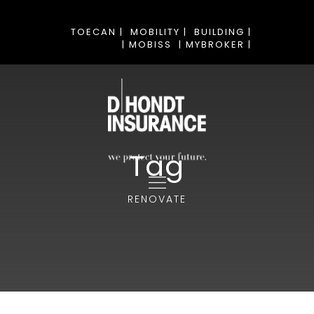
TOECAN |
MOBILITY |
BUILDING |
| MOBISS
| MYBROKER |
Tag
RENOVATE