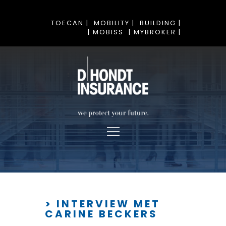
TOECAN |
MOBILITY |
BUILDING |
| MOBISS
| MYBROKER |
> INTERVIEW MET
CARINE BECKERS