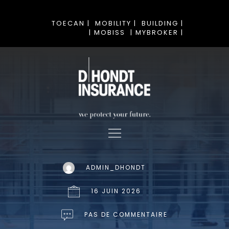
TOECAN |
MOBILITY |
BUILDING |
| MOBISS
| MYBROKER |
ADMIN_DHONDT
16 JUIN 2026
PAS DE COMMENTAIRE