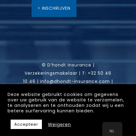
> INSCHRIJVEN
© D’hondt Insurance |
Verzekeringsmakelaar |
T:
+32 50 46
10 46
|
info@dhondt-insurance.com
|
RPR: Gent, afdeling Brugge | FSMA:
Deze website gebruikt cookies om gegevens
0451 836 292 | Gistelse Steenweg 302
over uw gebruik van de website te verzamelen,
te analyseren en te onthouden zodat wij u een
/ 0001, 8200 Sint-Andries (Brugge)
betere surfervaring kunnen bieden.
Weigeren
Accepteer
Website by
Abe Luga
NL