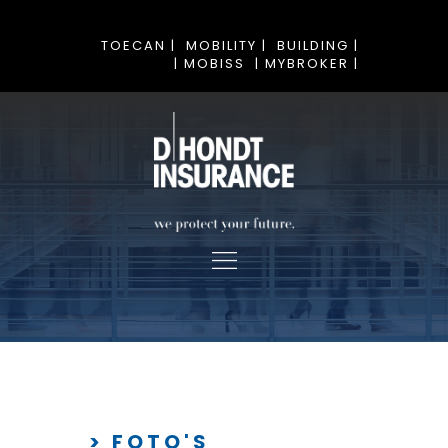
TOECAN |
MOBILITY |
BUILDING |
| MOBISS
| MYBROKER |
> FOTO'S