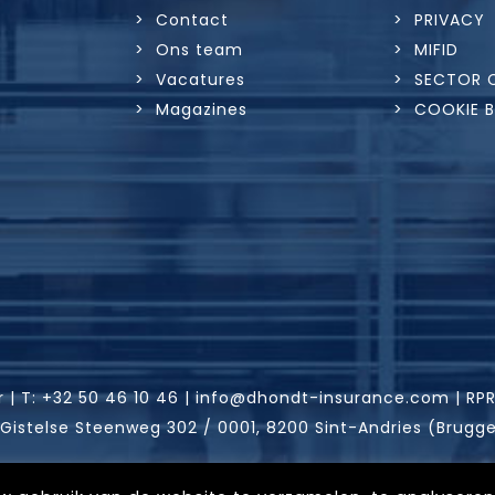
> Contact
> PRIVACY
> Ons team
> MIFID
> Vacatures
> SECTOR 
> Magazines
> COOKIE B
r |
T:
+32 50 46 10 46
|
info@dhondt-insurance.com
|
RPR
 Gistelse Steenweg 302 / 0001, 8200 Sint-Andries (Brugg