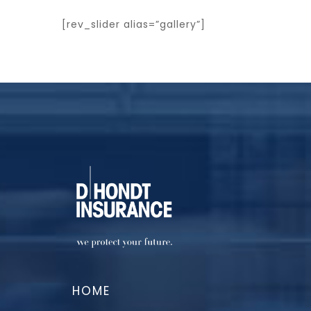
[rev_slider alias=”gallery”]
HOME