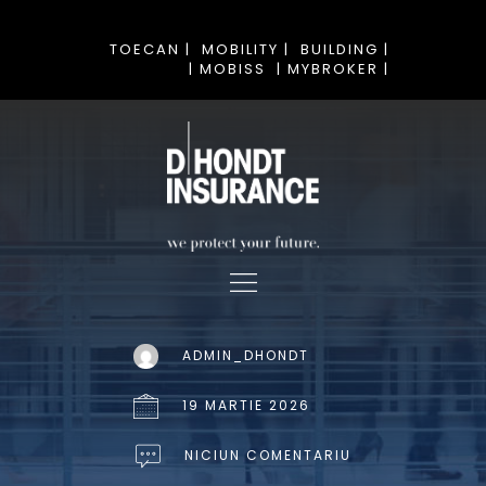
TOECAN |
MOBILITY |
BUILDING |
| MOBISS
| MYBROKER |
ADMIN_DHONDT
19 MARTIE 2026
NICIUN COMENTARIU