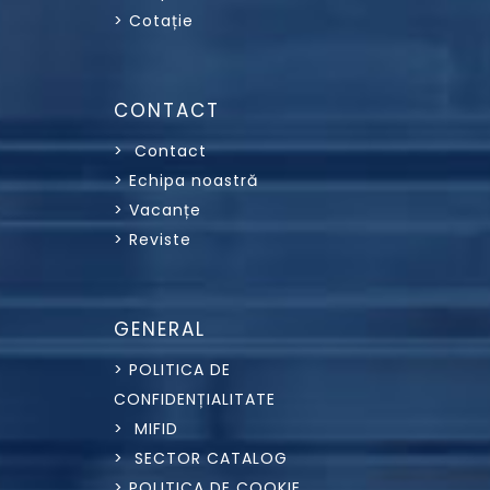
> Cotație
CONTACT
> Contact
> Echipa noastră
> Vacanțe
> Reviste
GENERAL
> POLITICA DE
CONFIDENȚIALITATE
> MIFID
> SECTOR CATALOG
> POLITICA DE COOKIE